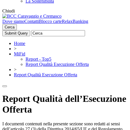
La Sostenibilità
Chiudi
Dove siamo
Contatti
Blocco carte
RelaxBanking
Cerca
Home
>
MiFid
Report - Top5
Report Qualità Esecuzione Offerta
>
Report Qualità Esecuzione Offerta
Report Qualità dell’Esecuzione
Offerta
I documenti contenuti nella presente sezione sono redatti ai sensi
dell’articolo 27 (3) della Direttiva 2014/65/UE e del Regolamento