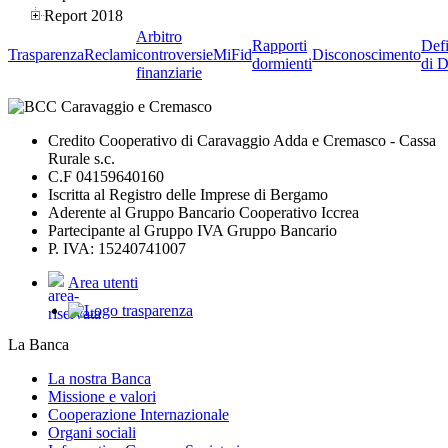
Report 2018
Arbitro
Rapporti
Defi
Trasparenza
Reclami
controversie
MiFid
Disconoscimento
dormienti
di D
finanziarie
Credito Cooperativo di Caravaggio Adda e Cremasco - Cassa
Rurale s.c.
C.F 04159640160
Iscritta al Registro delle Imprese di Bergamo
Aderente al Gruppo Bancario Cooperativo Iccrea
Partecipante al Gruppo IVA Gruppo Bancario
P. IVA: 15240741007
Area utenti
La Banca
La nostra Banca
Missione e valori
Cooperazione Internazionale
Organi sociali