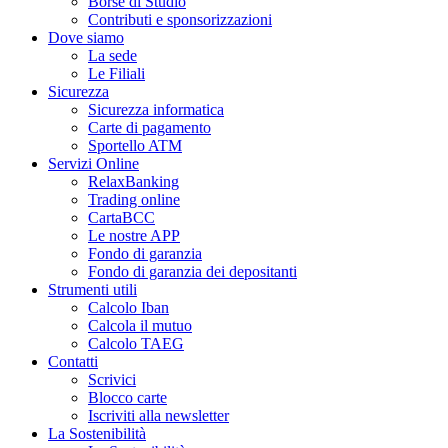
Borse di Studio
Contributi e sponsorizzazioni
Dove siamo
La sede
Le Filiali
Sicurezza
Sicurezza informatica
Carte di pagamento
Sportello ATM
Servizi Online
RelaxBanking
Trading online
CartaBCC
Le nostre APP
Fondo di garanzia
Fondo di garanzia dei depositanti
Strumenti utili
Calcolo Iban
Calcola il mutuo
Calcolo TAEG
Contatti
Scrivici
Blocco carte
Iscriviti alla newsletter
La Sostenibilità