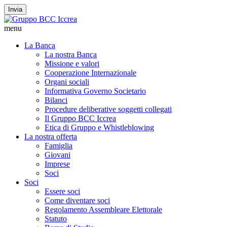
Invia
menu
La Banca
La nostra Banca
Missione e valori
Cooperazione Internazionale
Organi sociali
Informativa Governo Societario
Bilanci
Procedure deliberative soggetti collegati
Il Gruppo BCC Iccrea
Etica di Gruppo e Whistleblowing
La nostra offerta
Famiglia
Giovani
Imprese
Soci
Soci
Essere soci
Come diventare soci
Regolamento Assembleare Elettorale
Statuto