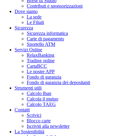
Borse di Studio
Contributi e sponsorizzazioni
Dove siamo
La sede
Le Filiali
Sicurezza
Sicurezza informatica
Carte di pagamento
Sportello ATM
Servizi Online
RelaxBanking
Trading online
CartaBCC
Le nostre APP
Fondo di garanzia
Fondo di garanzia dei depositanti
Strumenti utili
Calcolo Iban
Calcola il mutuo
Calcolo TAEG
Contatti
Scrivici
Blocco carte
Iscriviti alla newsletter
La Sostenibilità