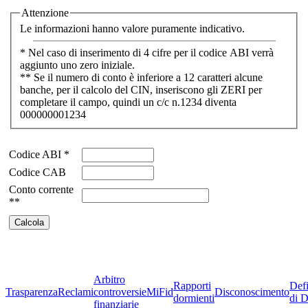
Attenzione
Le informazioni hanno valore puramente indicativo.
* Nel caso di inserimento di 4 cifre per il codice ABI verrà
aggiunto uno zero iniziale.
** Se il numero di conto è inferiore a 12 caratteri alcune
banche, per il calcolo del CIN, inseriscono gli ZERI per
completare il campo, quindi un c/c n.1234 diventa
000000001234
Codice ABI *
Codice CAB
Conto corrente
**
Arbitro
Rapporti
Defi
Trasparenza
Reclami
controversie
MiFid
Disconoscimento
dormienti
di D
finanziarie