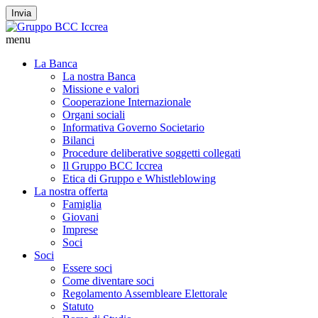
Invia
menu
La Banca
La nostra Banca
Missione e valori
Cooperazione Internazionale
Organi sociali
Informativa Governo Societario
Bilanci
Procedure deliberative soggetti collegati
Il Gruppo BCC Iccrea
Etica di Gruppo e Whistleblowing
La nostra offerta
Famiglia
Giovani
Imprese
Soci
Soci
Essere soci
Come diventare soci
Regolamento Assembleare Elettorale
Statuto