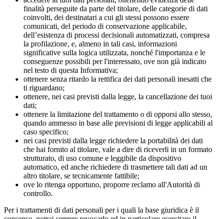
finalità perseguite da parte del titolare, delle categorie di dati
coinvolti, dei destinatari a cui gli stessi possono essere
comunicati, del periodo di conservazione applicabile,
dell’esistenza di processi decisionali automatizzati, compresa
la profilazione, e, almeno in tali casi, informazioni
significative sulla logica utilizzata, nonché l'importanza e le
conseguenze possibili per l'interessato, ove non già indicato
nel testo di questa Informativa;
ottenere senza ritardo la rettifica dei dati personali inesatti che
ti riguardano;
ottenere, nei casi previsti dalla legge, la cancellazione dei tuoi
dati;
ottenere la limitazione del trattamento o di opporsi allo stesso,
quando ammesso in base alle previsioni di legge applicabili al
caso specifico;
nei casi previsti dalla legge richiedere la portabilità dei dati
che hai fornito al titolare, vale a dire di riceverli in un formato
strutturato, di uso comune e leggibile da dispositivo
automatico, ed anche richiedere di trasmettere tali dati ad un
altro titolare, se tecnicamente fattibile;
ove lo ritenga opportuno, proporre reclamo all'Autorità di
controllo.
Per i trattamenti di dati personali per i quali la base giuridica è il
consenso, potrai sempre revocarlo ed in particolare esercitare il