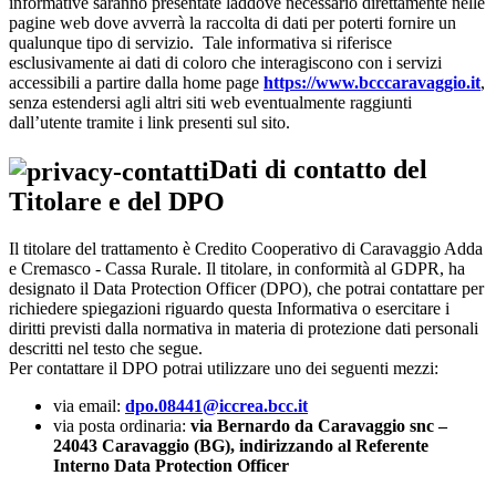
informative saranno presentate laddove necessario direttamente nelle
pagine web dove avverrà la raccolta di dati per poterti fornire un
qualunque tipo di servizio. Tale informativa si riferisce
esclusivamente ai dati di coloro che interagiscono con i servizi
accessibili a partire dalla home page
https://www.bcccaravaggio.it
,
senza estendersi agli altri siti web eventualmente raggiunti
dall’utente tramite i link presenti sul sito.
Dati di contatto del
Titolare e del DPO
Il titolare del trattamento è Credito Cooperativo di Caravaggio Adda
e Cremasco - Cassa Rurale. Il titolare, in conformità al GDPR, ha
designato il Data Protection Officer (DPO), che potrai contattare per
richiedere spiegazioni riguardo questa Informativa o esercitare i
diritti previsti dalla normativa in materia di protezione dati personali
descritti nel testo che segue.
Per contattare il DPO potrai utilizzare uno dei seguenti mezzi:
via email:
dpo.08441@iccrea.bcc.it
via posta ordinaria:
via Bernardo da Caravaggio snc –
24043 Caravaggio (BG), indirizzando al Referente
Interno Data Protection Officer