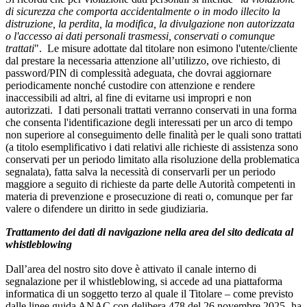
di sicurezza che comporta accidentalmente o in modo illecito la
distruzione, la perdita, la modifica, la divulgazione non autorizzata
o l'accesso ai dati personali trasmessi, conservati o comunque
trattati
". Le misure adottate dal titolare non esimono l'utente/cliente
dal prestare la necessaria attenzione all’utilizzo, ove richiesto, di
password/PIN di complessità adeguata, che dovrai aggiornare
periodicamente nonché custodire con attenzione e rendere
inaccessibili ad altri, al fine di evitarne usi impropri e non
autorizzati. I dati personali trattati verranno conservati in una forma
che consenta l'identificazione degli interessati per un arco di tempo
non superiore al conseguimento delle finalità per le quali sono trattati
(a titolo esemplificativo i dati relativi alle richieste di assistenza sono
conservati per un periodo limitato alla risoluzione della problematica
segnalata), fatta salva la necessità di conservarli per un periodo
maggiore a seguito di richieste da parte delle Autorità competenti in
materia di prevenzione e prosecuzione di reati o, comunque per far
valere o difendere un diritto in sede giudiziaria.
Trattamento dei dati di navigazione nella area del sito dedicata al
whistleblowing
Dall’area del nostro sito dove è attivato il canale interno di
segnalazione per il whistleblowing, si accede ad una piattaforma
informatica di un soggetto terzo al quale il Titolare – come previsto
dalle linee guida ANAC con delibera 478 del 26 novembre 2025- ha