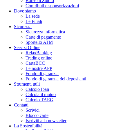
Borse di Studio
Contributi e sponsorizzazioni
Dove siamo
La sede
Le Filiali
Sicurezza
Sicurezza informatica
Carte di pagamento
Sportello ATM
Servizi Online
RelaxBanking
Trading online
CartaBCC
Le nostre APP
Fondo di garanzia
Fondo di garanzia dei depositanti
Strumenti utili
Calcolo Iban
Calcola il mutuo
Calcolo TAEG
Contatti
Scrivici
Blocco carte
Iscriviti alla newsletter
La Sostenibilità