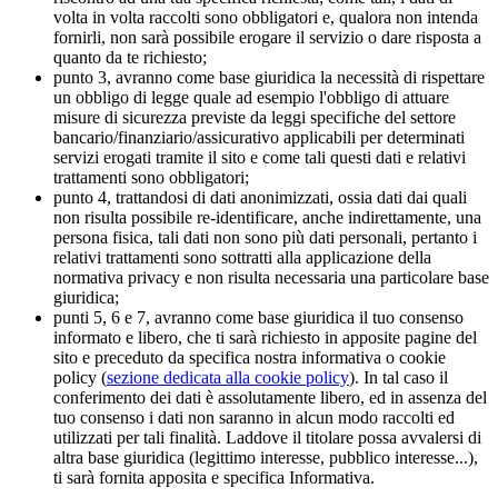
volta in volta raccolti sono obbligatori e, qualora non intenda
fornirli, non sarà possibile erogare il servizio o dare risposta a
quanto da te richiesto;
punto 3, avranno come base giuridica la necessità di rispettare
un obbligo di legge quale ad esempio l'obbligo di attuare
misure di sicurezza previste da leggi specifiche del settore
bancario/finanziario/assicurativo applicabili per determinati
servizi erogati tramite il sito e come tali questi dati e relativi
trattamenti sono obbligatori;
punto 4, trattandosi di dati anonimizzati, ossia dati dai quali
non risulta possibile re-identificare, anche indirettamente, una
persona fisica, tali dati non sono più dati personali, pertanto i
relativi trattamenti sono sottratti alla applicazione della
normativa privacy e non risulta necessaria una particolare base
giuridica;
punti 5, 6 e 7, avranno come base giuridica il tuo consenso
informato e libero, che ti sarà richiesto in apposite pagine del
sito e preceduto da specifica nostra informativa o cookie
policy (
sezione dedicata alla cookie policy
). In tal caso il
conferimento dei dati è assolutamente libero, ed in assenza del
tuo consenso i dati non saranno in alcun modo raccolti ed
utilizzati per tali finalità. Laddove il titolare possa avvalersi di
altra base giuridica (legittimo interesse, pubblico interesse...),
ti sarà fornita apposita e specifica Informativa.