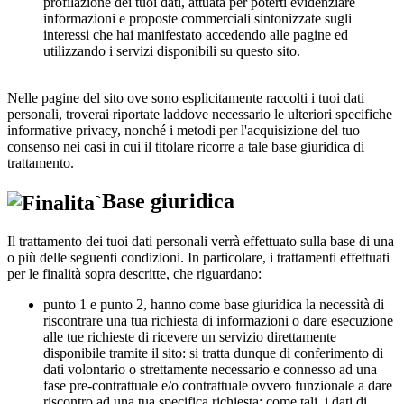
profilazione dei tuoi dati, attuata per poterti evidenziare
informazioni e proposte commerciali sintonizzate sugli
interessi che hai manifestato accedendo alle pagine ed
utilizzando i servizi disponibili su questo sito.
Nelle pagine del sito ove sono esplicitamente raccolti i tuoi dati
personali, troverai riportate laddove necessario le ulteriori specifiche
informative privacy, nonché i metodi per l'acquisizione del tuo
consenso nei casi in cui il titolare ricorre a tale base giuridica di
trattamento.
Base giuridica
Il trattamento dei tuoi dati personali verrà effettuato sulla base di una
o più delle seguenti condizioni. In particolare, i trattamenti effettuati
per le finalità sopra descritte, che riguardano:
punto 1 e punto 2, hanno come base giuridica la necessità di
riscontrare una tua richiesta di informazioni o dare esecuzione
alle tue richieste di ricevere un servizio direttamente
disponibile tramite il sito: si tratta dunque di conferimento di
dati volontario o strettamente necessario e connesso ad una
fase pre-contrattuale e/o contrattuale ovvero funzionale a dare
riscontro ad una tua specifica richiesta; come tali, i dati di