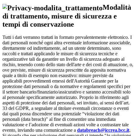
Modalità
di trattamento, misure di sicurezza e
tempi di conservazione
Tutti i dati verranno trattati in formato prevalentemente elettronico. I
dati personali nonché ogni altra eventuale informazione associabile,
direttamente od indirettamente, ad un utente determinato, sono
raccolti e trattati applicando le misure di sicurezza tecniche e
organizzative tali da garantire un livello di sicurezza adeguato al
rischio, tenendo conto dello stato dell'arte e dei costi di attuazione, o,
ove previste, misure di sicurezza prescritte da apposita normativa
quale a titolo di esempio non esaustivo: misure previste da
applicabili provvedimenti emessi dell'Autorità Garante per la
protezione dati personali o da normative e regolamenti specifici per
il settore bancario/finanziario/assicurativo e saranno accessibili solo
al personale specificamente autorizzato. Proprio in riferimento agli
aspetti di protezione dei dati personali, sei invitato, ai sensi dell’art.
33 del GDPR, a segnalare al titolare eventuali circostanze o eventi
dai quali possa discendere una potenziale “violazione dei dati
personali (data breach)" al fine di consentire una immediata
valutazione e l’adozione di eventuali azioni volte a contrastare tale
evento, inviando una comunicazione a
databreach@iccrea.bcc.it
.
Si ricorda che per violazione dati personali si intende "
la violazione