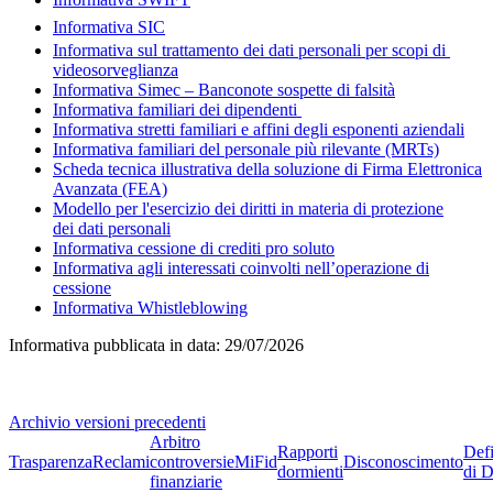
Informativa SIC
Informativa sul trattamento dei dati personali per scopi di
videosorveglianza
Informativa Simec – Banconote sospette di falsità
Informativa familiari dei dipendenti
Informativa stretti familiari e affini degli esponenti aziendali
Informativa familiari del personale più rilevante (MRTs)
Scheda tecnica illustrativa della soluzione di Firma Elettronica
Avanzata (FEA)
Modello per l'esercizio dei diritti in materia di protezione
dei dati personali
Informativa cessione di crediti pro soluto
Informativa agli interessati coinvolti nell’operazione di
cessione
Informativa Whistleblowing
Informativa pubblicata in data:
29/07/2026
Archivio versioni precedenti
Arbitro
Rapporti
Defi
Trasparenza
Reclami
controversie
MiFid
Disconoscimento
dormienti
di D
finanziarie