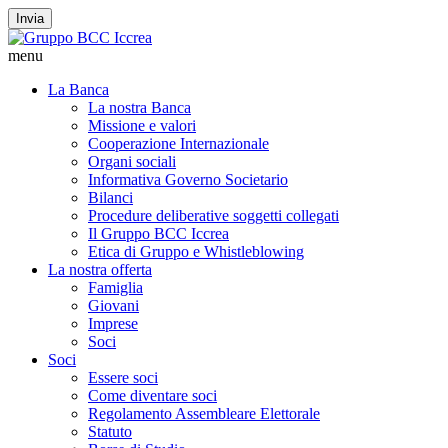
Invia
menu
La Banca
La nostra Banca
Missione e valori
Cooperazione Internazionale
Organi sociali
Informativa Governo Societario
Bilanci
Procedure deliberative soggetti collegati
Il Gruppo BCC Iccrea
Etica di Gruppo e Whistleblowing
La nostra offerta
Famiglia
Giovani
Imprese
Soci
Soci
Essere soci
Come diventare soci
Regolamento Assembleare Elettorale
Statuto