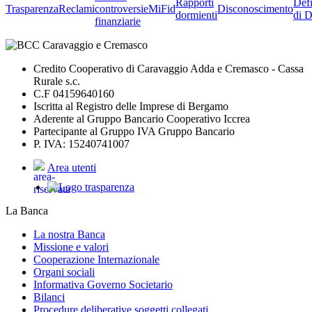
Rapporti
Defi
Trasparenza
Reclami
controversie
MiFid
Disconoscimento
dormienti
di D
finanziarie
Credito Cooperativo di Caravaggio Adda e Cremasco - Cassa
Rurale s.c.
C.F 04159640160
Iscritta al Registro delle Imprese di Bergamo
Aderente al Gruppo Bancario Cooperativo Iccrea
Partecipante al Gruppo IVA Gruppo Bancario
P. IVA: 15240741007
Area utenti
La Banca
La nostra Banca
Missione e valori
Cooperazione Internazionale
Organi sociali
Informativa Governo Societario
Bilanci
Procedure deliberative soggetti collegati