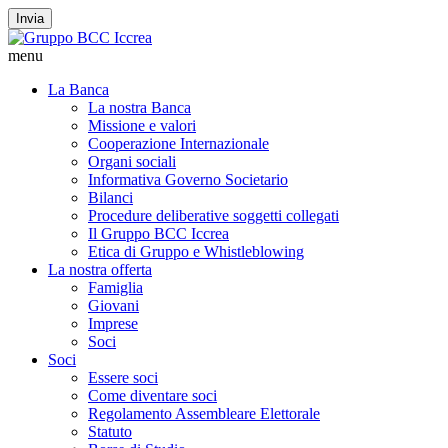
Invia
menu
La Banca
La nostra Banca
Missione e valori
Cooperazione Internazionale
Organi sociali
Informativa Governo Societario
Bilanci
Procedure deliberative soggetti collegati
Il Gruppo BCC Iccrea
Etica di Gruppo e Whistleblowing
La nostra offerta
Famiglia
Giovani
Imprese
Soci
Soci
Essere soci
Come diventare soci
Regolamento Assembleare Elettorale
Statuto