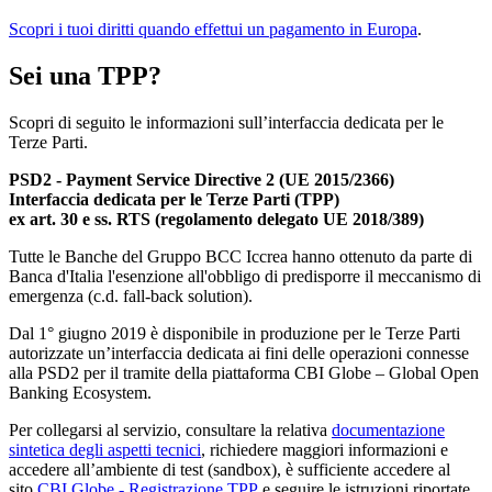
Scopri i tuoi diritti quando effettui un pagamento in Europa
.
Sei una TPP?
Scopri di seguito le informazioni sull’interfaccia dedicata per le
Terze Parti.
PSD2 - Payment Service Directive 2 (UE 2015/2366)
Interfaccia dedicata per le Terze Parti (TPP)
ex art. 30 e ss. RTS (regolamento delegato UE 2018/389)
Tutte le Banche del Gruppo BCC Iccrea hanno ottenuto da parte di
Banca d'Italia l'esenzione all'obbligo di predisporre il meccanismo di
emergenza (c.d. fall-back solution).
Dal 1° giugno 2019 è disponibile in produzione per le Terze Parti
autorizzate un’interfaccia dedicata ai fini delle operazioni connesse
alla PSD2 per il tramite della piattaforma CBI Globe – Global Open
Banking Ecosystem.
Per collegarsi al servizio, consultare la relativa
documentazione
sintetica degli aspetti tecnici
, richiedere maggiori informazioni e
accedere all’ambiente di test (sandbox), è sufficiente accedere al
sito
CBI Globe - Registrazione TPP
e seguire le istruzioni riportate.