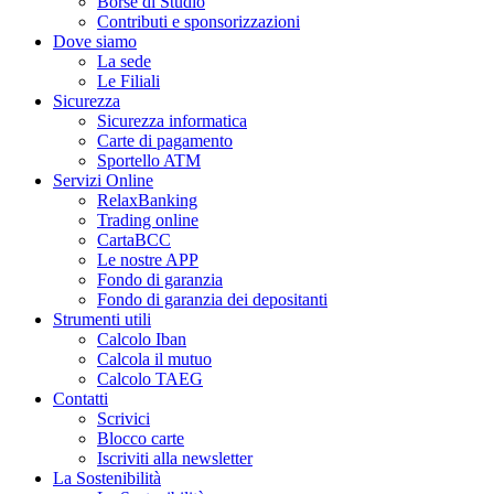
Borse di Studio
Contributi e sponsorizzazioni
Dove siamo
La sede
Le Filiali
Sicurezza
Sicurezza informatica
Carte di pagamento
Sportello ATM
Servizi Online
RelaxBanking
Trading online
CartaBCC
Le nostre APP
Fondo di garanzia
Fondo di garanzia dei depositanti
Strumenti utili
Calcolo Iban
Calcola il mutuo
Calcolo TAEG
Contatti
Scrivici
Blocco carte
Iscriviti alla newsletter
La Sostenibilità