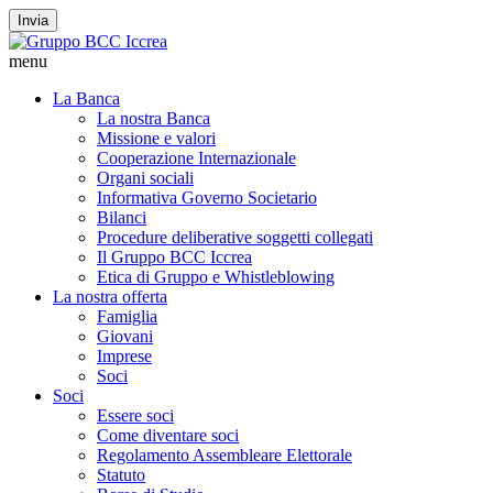
Invia
menu
La Banca
La nostra Banca
Missione e valori
Cooperazione Internazionale
Organi sociali
Informativa Governo Societario
Bilanci
Procedure deliberative soggetti collegati
Il Gruppo BCC Iccrea
Etica di Gruppo e Whistleblowing
La nostra offerta
Famiglia
Giovani
Imprese
Soci
Soci
Essere soci
Come diventare soci
Regolamento Assembleare Elettorale
Statuto