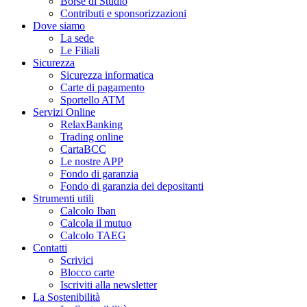
Borse di Studio
Contributi e sponsorizzazioni
Dove siamo
La sede
Le Filiali
Sicurezza
Sicurezza informatica
Carte di pagamento
Sportello ATM
Servizi Online
RelaxBanking
Trading online
CartaBCC
Le nostre APP
Fondo di garanzia
Fondo di garanzia dei depositanti
Strumenti utili
Calcolo Iban
Calcola il mutuo
Calcolo TAEG
Contatti
Scrivici
Blocco carte
Iscriviti alla newsletter
La Sostenibilità