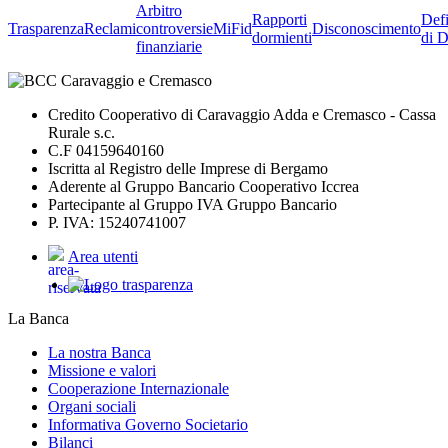
Arbitro
Rapporti
Defi
Trasparenza
Reclami
controversie
MiFid
Disconoscimento
dormienti
di D
finanziarie
Credito Cooperativo di Caravaggio Adda e Cremasco - Cassa
Rurale s.c.
C.F 04159640160
Iscritta al Registro delle Imprese di Bergamo
Aderente al Gruppo Bancario Cooperativo Iccrea
Partecipante al Gruppo IVA Gruppo Bancario
P. IVA: 15240741007
Area utenti
La Banca
La nostra Banca
Missione e valori
Cooperazione Internazionale
Organi sociali
Informativa Governo Societario
Bilanci