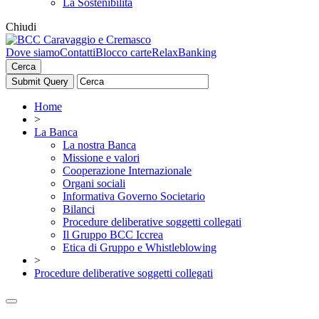
La Sostenibilità
Chiudi
Dove siamo
Contatti
Blocco carte
RelaxBanking
Cerca
Home
>
La Banca
La nostra Banca
Missione e valori
Cooperazione Internazionale
Organi sociali
Informativa Governo Societario
Bilanci
Procedure deliberative soggetti collegati
Il Gruppo BCC Iccrea
Etica di Gruppo e Whistleblowing
>
Procedure deliberative soggetti collegati