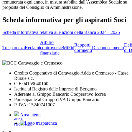
remunerata ogni anno, in misura stabilita dall’Assemblea Sociale su
proposta del Consiglio di Amministrazione.
Scheda informativa per gli aspiranti Soci
Scheda informativa relativa alle azioni della Banca 2024 - 2025
Arbitro
Rapporti
Defi
Trasparenza
Reclami
controversie
MiFid
Disconoscimento
dormienti
di D
finanziarie
Credito Cooperativo di Caravaggio Adda e Cremasco - Cassa
Rurale s.c.
C.F 04159640160
Iscritta al Registro delle Imprese di Bergamo
Aderente al Gruppo Bancario Cooperativo Iccrea
Partecipante al Gruppo IVA Gruppo Bancario
P. IVA: 15240741007
Area utenti