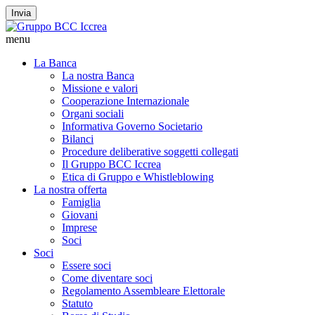
Invia
menu
La Banca
La nostra Banca
Missione e valori
Cooperazione Internazionale
Organi sociali
Informativa Governo Societario
Bilanci
Procedure deliberative soggetti collegati
Il Gruppo BCC Iccrea
Etica di Gruppo e Whistleblowing
La nostra offerta
Famiglia
Giovani
Imprese
Soci
Soci
Essere soci
Come diventare soci
Regolamento Assembleare Elettorale
Statuto