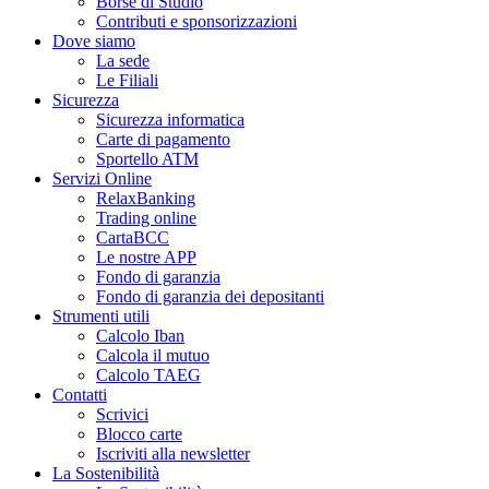
Borse di Studio
Contributi e sponsorizzazioni
Dove siamo
La sede
Le Filiali
Sicurezza
Sicurezza informatica
Carte di pagamento
Sportello ATM
Servizi Online
RelaxBanking
Trading online
CartaBCC
Le nostre APP
Fondo di garanzia
Fondo di garanzia dei depositanti
Strumenti utili
Calcolo Iban
Calcola il mutuo
Calcolo TAEG
Contatti
Scrivici
Blocco carte
Iscriviti alla newsletter
La Sostenibilità