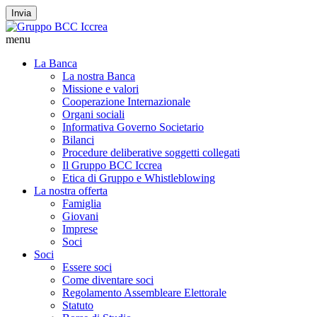
Invia
menu
La Banca
La nostra Banca
Missione e valori
Cooperazione Internazionale
Organi sociali
Informativa Governo Societario
Bilanci
Procedure deliberative soggetti collegati
Il Gruppo BCC Iccrea
Etica di Gruppo e Whistleblowing
La nostra offerta
Famiglia
Giovani
Imprese
Soci
Soci
Essere soci
Come diventare soci
Regolamento Assembleare Elettorale
Statuto