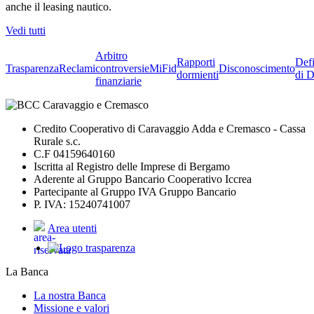
anche il leasing nautico.
Vedi tutti
Arbitro
Rapporti
Defi
Trasparenza
Reclami
controversie
MiFid
Disconoscimento
dormienti
di D
finanziarie
Credito Cooperativo di Caravaggio Adda e Cremasco - Cassa
Rurale s.c.
C.F 04159640160
Iscritta al Registro delle Imprese di Bergamo
Aderente al Gruppo Bancario Cooperativo Iccrea
Partecipante al Gruppo IVA Gruppo Bancario
P. IVA: 15240741007
Area utenti
La Banca
La nostra Banca
Missione e valori