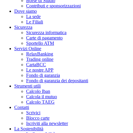
Borse di Studio
Contributi e sponsorizzazioni
Dove siamo
La sede
Le Filiali
Sicurezza
Sicurezza informatica
Carte di pagamento
Sportello ATM
Servizi Online
RelaxBanking
Trading online
CartaBCC
Le nostre APP
Fondo di garanzia
Fondo di garanzia dei depositanti
Strumenti utili
Calcolo Iban
Calcola il mutuo
Calcolo TAEG
Contatti
Scrivici
Blocco carte
Iscriviti alla newsletter
La Sostenibilità