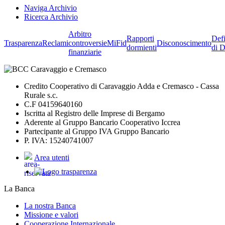
Naviga Archivio
Ricerca Archivio
Arbitro
Rapporti
Defi
Trasparenza
Reclami
controversie
MiFid
Disconoscimento
dormienti
di D
finanziarie
Credito Cooperativo di Caravaggio Adda e Cremasco - Cassa
Rurale s.c.
C.F 04159640160
Iscritta al Registro delle Imprese di Bergamo
Aderente al Gruppo Bancario Cooperativo Iccrea
Partecipante al Gruppo IVA Gruppo Bancario
P. IVA: 15240741007
Area utenti
La Banca
La nostra Banca
Missione e valori
Cooperazione Internazionale