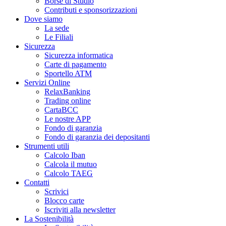
Borse di Studio
Contributi e sponsorizzazioni
Dove siamo
La sede
Le Filiali
Sicurezza
Sicurezza informatica
Carte di pagamento
Sportello ATM
Servizi Online
RelaxBanking
Trading online
CartaBCC
Le nostre APP
Fondo di garanzia
Fondo di garanzia dei depositanti
Strumenti utili
Calcolo Iban
Calcola il mutuo
Calcolo TAEG
Contatti
Scrivici
Blocco carte
Iscriviti alla newsletter
La Sostenibilità