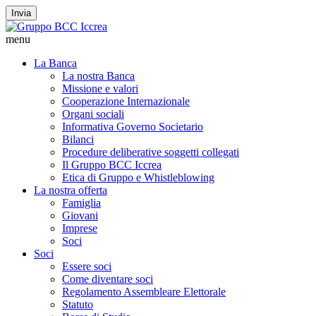
Invia
menu
La Banca
La nostra Banca
Missione e valori
Cooperazione Internazionale
Organi sociali
Informativa Governo Societario
Bilanci
Procedure deliberative soggetti collegati
Il Gruppo BCC Iccrea
Etica di Gruppo e Whistleblowing
La nostra offerta
Famiglia
Giovani
Imprese
Soci
Soci
Essere soci
Come diventare soci
Regolamento Assembleare Elettorale
Statuto