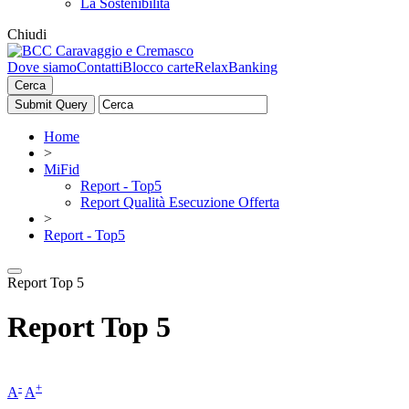
La Sostenibilità
Chiudi
Dove siamo
Contatti
Blocco carte
RelaxBanking
Cerca
Home
>
MiFid
Report - Top5
Report Qualità Esecuzione Offerta
>
Report - Top5
Report Top 5
Report Top 5
-
+
A
A