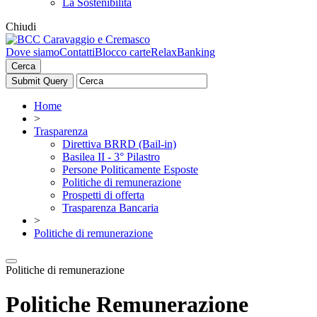
La Sostenibilità
Chiudi
Dove siamo
Contatti
Blocco carte
RelaxBanking
Cerca
Home
>
Trasparenza
Direttiva BRRD (Bail-in)
Basilea II - 3° Pilastro
Persone Politicamente Esposte
Politiche di remunerazione
Prospetti di offerta
Trasparenza Bancaria
>
Politiche di remunerazione
Politiche di remunerazione
Politiche Remunerazione