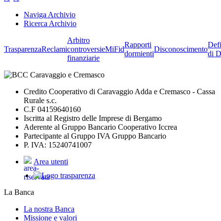
Naviga Archivio
Ricerca Archivio
Arbitro
Rapporti
Defi
Trasparenza
Reclami
controversie
MiFid
Disconoscimento
dormienti
di D
finanziarie
Credito Cooperativo di Caravaggio Adda e Cremasco - Cassa
Rurale s.c.
C.F 04159640160
Iscritta al Registro delle Imprese di Bergamo
Aderente al Gruppo Bancario Cooperativo Iccrea
Partecipante al Gruppo IVA Gruppo Bancario
P. IVA: 15240741007
Area utenti
La Banca
La nostra Banca
Missione e valori