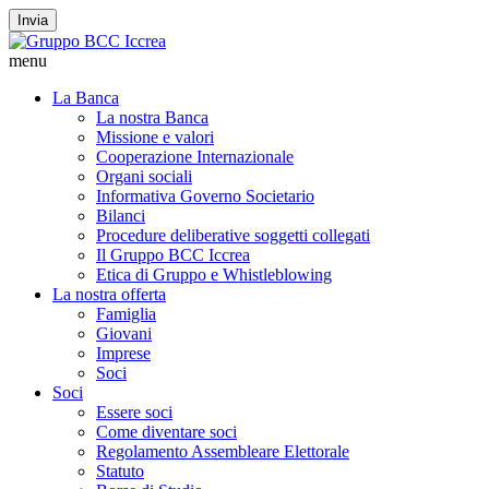
Invia
menu
La Banca
La nostra Banca
Missione e valori
Cooperazione Internazionale
Organi sociali
Informativa Governo Societario
Bilanci
Procedure deliberative soggetti collegati
Il Gruppo BCC Iccrea
Etica di Gruppo e Whistleblowing
La nostra offerta
Famiglia
Giovani
Imprese
Soci
Soci
Essere soci
Come diventare soci
Regolamento Assembleare Elettorale
Statuto