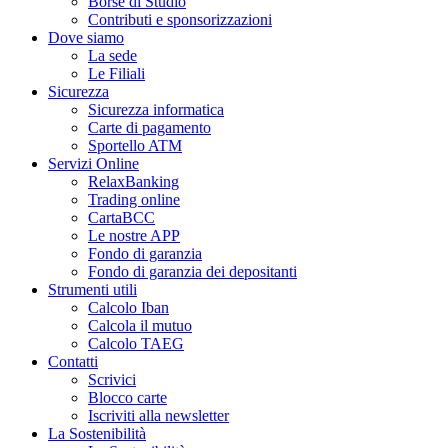
Borse di Studio
Contributi e sponsorizzazioni
Dove siamo
La sede
Le Filiali
Sicurezza
Sicurezza informatica
Carte di pagamento
Sportello ATM
Servizi Online
RelaxBanking
Trading online
CartaBCC
Le nostre APP
Fondo di garanzia
Fondo di garanzia dei depositanti
Strumenti utili
Calcolo Iban
Calcola il mutuo
Calcolo TAEG
Contatti
Scrivici
Blocco carte
Iscriviti alla newsletter
La Sostenibilità