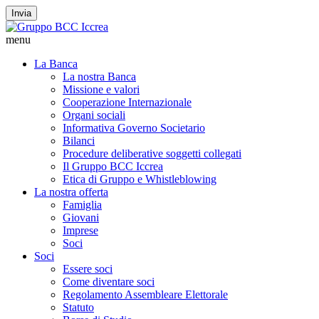
Invia
menu
La Banca
La nostra Banca
Missione e valori
Cooperazione Internazionale
Organi sociali
Informativa Governo Societario
Bilanci
Procedure deliberative soggetti collegati
Il Gruppo BCC Iccrea
Etica di Gruppo e Whistleblowing
La nostra offerta
Famiglia
Giovani
Imprese
Soci
Soci
Essere soci
Come diventare soci
Regolamento Assembleare Elettorale
Statuto