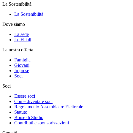
La Sostenibilità
La Sostenibilità
Dove siamo
La sede
Le Filiali
La nostra offerta
Famiglia
Giovani
Imprese
Soci
Soci
Essere soci
Come diventare soci
Regolamento Assembleare Elettorale
Statuto
Borse di Studio
Contributi e sponsorizzazioni
Contatti