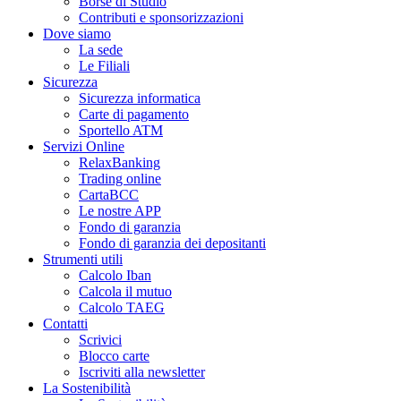
Borse di Studio
Contributi e sponsorizzazioni
Dove siamo
La sede
Le Filiali
Sicurezza
Sicurezza informatica
Carte di pagamento
Sportello ATM
Servizi Online
RelaxBanking
Trading online
CartaBCC
Le nostre APP
Fondo di garanzia
Fondo di garanzia dei depositanti
Strumenti utili
Calcolo Iban
Calcola il mutuo
Calcolo TAEG
Contatti
Scrivici
Blocco carte
Iscriviti alla newsletter
La Sostenibilità