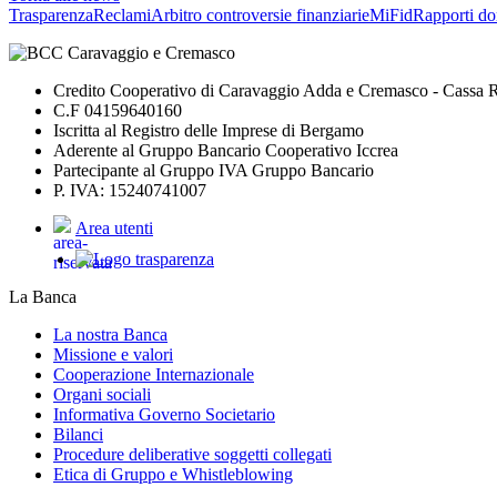
Trasparenza
Reclami
Arbitro controversie finanziarie
MiFid
Rapporti do
Credito Cooperativo di Caravaggio Adda e Cremasco - Cassa Ru
C.F 04159640160
Iscritta al Registro delle Imprese di Bergamo
Aderente al Gruppo Bancario Cooperativo Iccrea
Partecipante al Gruppo IVA Gruppo Bancario
P. IVA: 15240741007
Area utenti
La Banca
La nostra Banca
Missione e valori
Cooperazione Internazionale
Organi sociali
Informativa Governo Societario
Bilanci
Procedure deliberative soggetti collegati
Etica di Gruppo e Whistleblowing