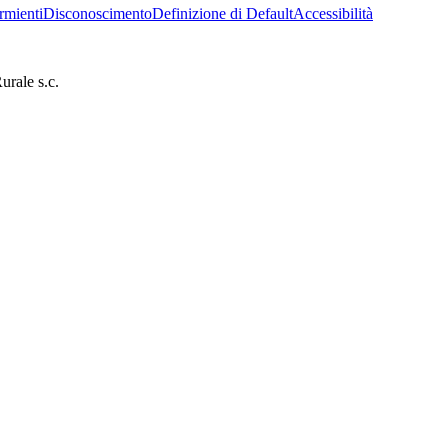
rmienti
Disconoscimento
Definizione di Default
Accessibilità
rale s.c.