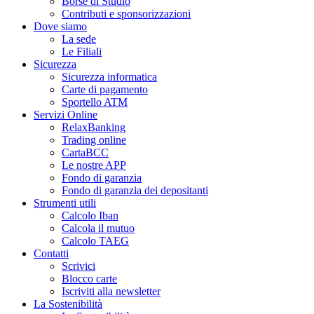
Borse di Studio
Contributi e sponsorizzazioni
Dove siamo
La sede
Le Filiali
Sicurezza
Sicurezza informatica
Carte di pagamento
Sportello ATM
Servizi Online
RelaxBanking
Trading online
CartaBCC
Le nostre APP
Fondo di garanzia
Fondo di garanzia dei depositanti
Strumenti utili
Calcolo Iban
Calcola il mutuo
Calcolo TAEG
Contatti
Scrivici
Blocco carte
Iscriviti alla newsletter
La Sostenibilità