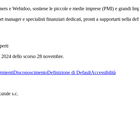
rs e Webidoo, sostiene le piccole e medie imprese (PMI) e grandi Impres
manager e specialisti finanziari dedicati, pronti a supportarti nella defin
perti
r 2024 dello scorso 28 novembre.
rmienti
Disconoscimento
Definizione di Default
Accessibilità
rale s.c.