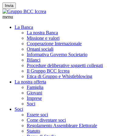
Invia
menu
La Banca
La nostra Banca
Missione e valori
Cooperazione Internazionale
Organi sociali
Informativa Governo Societario
Bilanci
Procedure deliberative soggetti collegati
Il Gruppo BCC Iccrea
Etica di Gruppo e Whistleblowing
La nostra offerta
Famiglia
Giovani
Imprese
Soci
Soci
Essere soci
Come diventare soci
Regolamento Assembleare Elettorale
Statuto