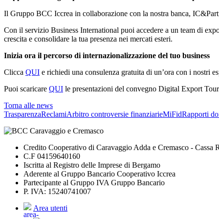
Il Gruppo BCC Iccrea in collaborazione con la nostra banca, IC&Partne
Con il servizio Business International puoi accedere a un team di export 
crescita e consolidare la tua presenza nei mercati esteri.
Inizia ora il percorso di internazionalizzazione del tuo business
Clicca
QUI
e richiedi una consulenza gratuita di un’ora con i nostri es
Puoi scaricare
QUI
le presentazioni del convegno Digital Export Tou
Torna alle news
Trasparenza
Reclami
Arbitro controversie finanziarie
MiFid
Rapporti do
Credito Cooperativo di Caravaggio Adda e Cremasco - Cassa Ru
C.F 04159640160
Iscritta al Registro delle Imprese di Bergamo
Aderente al Gruppo Bancario Cooperativo Iccrea
Partecipante al Gruppo IVA Gruppo Bancario
P. IVA: 15240741007
Area utenti