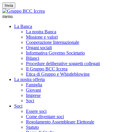
Invia
menu
La Banca
La nostra Banca
Missione e valori
Cooperazione Internazionale
Organi sociali
Informativa Governo Societario
Bilanci
Procedure deliberative soggetti collegati
Il Gruppo BCC Iccrea
Etica di Gruppo e Whistleblowing
La nostra offerta
Famiglia
Giovani
Imprese
Soci
Soci
Essere soci
Come diventare soci
Regolamento Assembleare Elettorale
Statuto