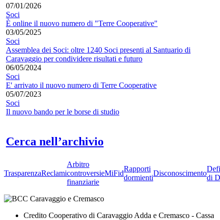
07/01/2026
Soci
È online il nuovo numero di "Terre Cooperative"
03/05/2025
Soci
Assemblea dei Soci: oltre 1240 Soci presenti al Santuario di
Caravaggio per condividere risultati e futuro
06/05/2024
Soci
E' arrivato il nuovo numero di Terre Cooperative
05/07/2023
Soci
Il nuovo bando per le borse di studio
Cerca nell’archivio
Arbitro
Rapporti
Defi
Trasparenza
Reclami
controversie
MiFid
Disconoscimento
dormienti
di D
finanziarie
Credito Cooperativo di Caravaggio Adda e Cremasco - Cassa