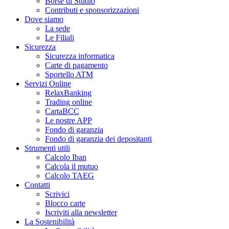
Borse di Studio
Contributi e sponsorizzazioni
Dove siamo
La sede
Le Filiali
Sicurezza
Sicurezza informatica
Carte di pagamento
Sportello ATM
Servizi Online
RelaxBanking
Trading online
CartaBCC
Le nostre APP
Fondo di garanzia
Fondo di garanzia dei depositanti
Strumenti utili
Calcolo Iban
Calcola il mutuo
Calcolo TAEG
Contatti
Scrivici
Blocco carte
Iscriviti alla newsletter
La Sostenibilità