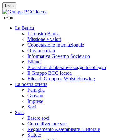
Invia
menu
La Banca
La nostra Banca
Missione e valori
Cooperazione Internazionale
Organi sociali
Informativa Governo Societario
Bilanci
Procedure deliberative soggetti collegati
Il Gruppo BCC Iccrea
Etica di Gruppo e Whistleblowing
La nostra offerta
Famiglia
Giovani
Imprese
Soci
Soci
Essere soci
Come diventare soci
Regolamento Assembleare Elettorale
Statuto