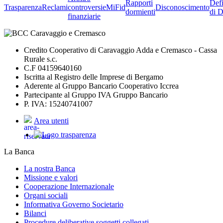
Rapporti
Defi
Trasparenza
Reclami
controversie
MiFid
Disconoscimento
dormienti
di D
finanziarie
Credito Cooperativo di Caravaggio Adda e Cremasco - Cassa
Rurale s.c.
C.F 04159640160
Iscritta al Registro delle Imprese di Bergamo
Aderente al Gruppo Bancario Cooperativo Iccrea
Partecipante al Gruppo IVA Gruppo Bancario
P. IVA: 15240741007
Area utenti
La Banca
La nostra Banca
Missione e valori
Cooperazione Internazionale
Organi sociali
Informativa Governo Societario
Bilanci
Procedure deliberative soggetti collegati