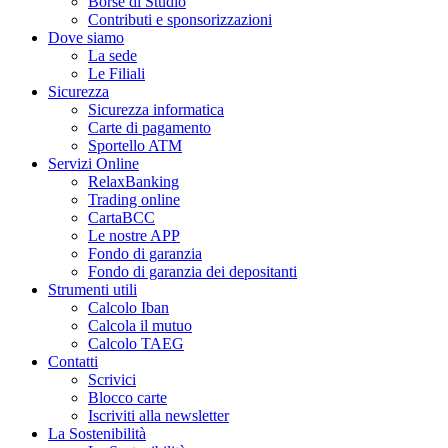
Borse di Studio
Contributi e sponsorizzazioni
Dove siamo
La sede
Le Filiali
Sicurezza
Sicurezza informatica
Carte di pagamento
Sportello ATM
Servizi Online
RelaxBanking
Trading online
CartaBCC
Le nostre APP
Fondo di garanzia
Fondo di garanzia dei depositanti
Strumenti utili
Calcolo Iban
Calcola il mutuo
Calcolo TAEG
Contatti
Scrivici
Blocco carte
Iscriviti alla newsletter
La Sostenibilità