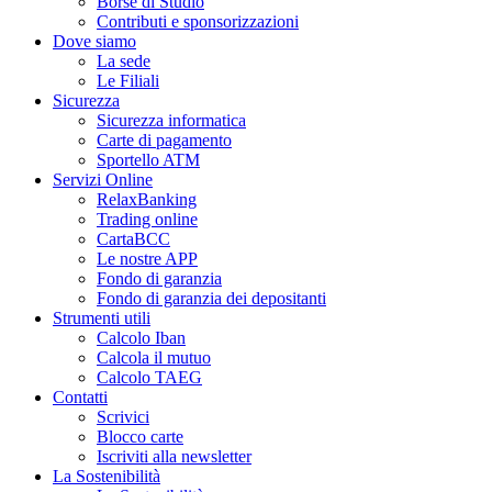
Borse di Studio
Contributi e sponsorizzazioni
Dove siamo
La sede
Le Filiali
Sicurezza
Sicurezza informatica
Carte di pagamento
Sportello ATM
Servizi Online
RelaxBanking
Trading online
CartaBCC
Le nostre APP
Fondo di garanzia
Fondo di garanzia dei depositanti
Strumenti utili
Calcolo Iban
Calcola il mutuo
Calcolo TAEG
Contatti
Scrivici
Blocco carte
Iscriviti alla newsletter
La Sostenibilità