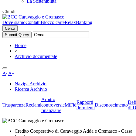
La Sostenibilità
Chiudi
Dove siamo
Contatti
Blocco carte
RelaxBanking
Cerca
Home
>
Archivio documentale
-
+
A
A
Naviga Archivio
Ricerca Archivio
Arbitro
Rapporti
Defi
Trasparenza
Reclami
controversie
MiFid
Disconoscimento
dormienti
di D
finanziarie
Credito Cooperativo di Caravaggio Adda e Cremasco - Cassa