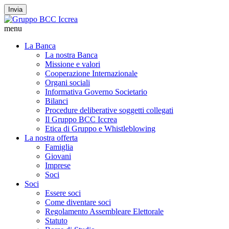
Invia
menu
La Banca
La nostra Banca
Missione e valori
Cooperazione Internazionale
Organi sociali
Informativa Governo Societario
Bilanci
Procedure deliberative soggetti collegati
Il Gruppo BCC Iccrea
Etica di Gruppo e Whistleblowing
La nostra offerta
Famiglia
Giovani
Imprese
Soci
Soci
Essere soci
Come diventare soci
Regolamento Assembleare Elettorale
Statuto