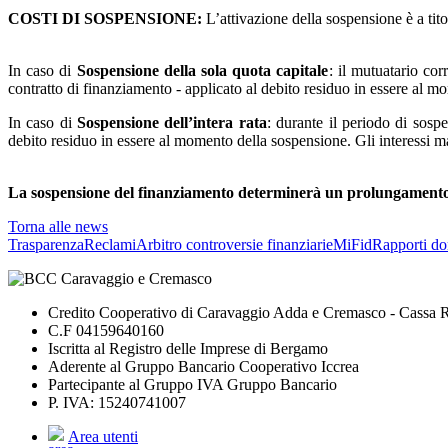
COSTI DI SOSPENSIONE:
L’attivazione della sospensione è a tito
In caso di
Sospensione della sola quota capitale
: il mutuatario cor
contratto di finanziamento - applicato al debito residuo in essere al 
In caso di
Sospensione dell’intera rata
: durante il periodo di sosp
debito residuo in essere al momento della sospensione. Gli interessi mat
La sospensione del finanziamento determinerà un prolungament
Torna alle news
Trasparenza
Reclami
Arbitro controversie finanziarie
MiFid
Rapporti do
Credito Cooperativo di Caravaggio Adda e Cremasco - Cassa Ru
C.F 04159640160
Iscritta al Registro delle Imprese di Bergamo
Aderente al Gruppo Bancario Cooperativo Iccrea
Partecipante al Gruppo IVA Gruppo Bancario
P. IVA: 15240741007
Area utenti