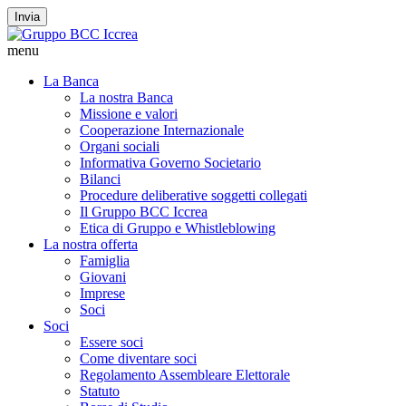
Invia
menu
La Banca
La nostra Banca
Missione e valori
Cooperazione Internazionale
Organi sociali
Informativa Governo Societario
Bilanci
Procedure deliberative soggetti collegati
Il Gruppo BCC Iccrea
Etica di Gruppo e Whistleblowing
La nostra offerta
Famiglia
Giovani
Imprese
Soci
Soci
Essere soci
Come diventare soci
Regolamento Assembleare Elettorale
Statuto