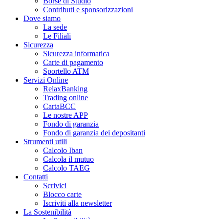
Borse di Studio
Contributi e sponsorizzazioni
Dove siamo
La sede
Le Filiali
Sicurezza
Sicurezza informatica
Carte di pagamento
Sportello ATM
Servizi Online
RelaxBanking
Trading online
CartaBCC
Le nostre APP
Fondo di garanzia
Fondo di garanzia dei depositanti
Strumenti utili
Calcolo Iban
Calcola il mutuo
Calcolo TAEG
Contatti
Scrivici
Blocco carte
Iscriviti alla newsletter
La Sostenibilità