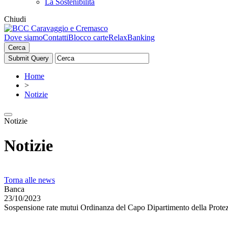
La Sostenibilità
Chiudi
Dove siamo
Contatti
Blocco carte
RelaxBanking
Cerca
Home
>
Notizie
Notizie
Notizie
Torna alle news
Banca
23/10/2023
Sospensione rate mutui Ordinanza del Capo Dipartimento della Protez