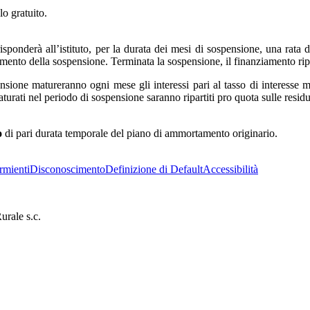
lo gratuito.
risponderà all’istituto, per la durata dei mesi di sospensione, una rata 
momento della sospensione. Terminata la sospensione, il finanziamento r
ensione matureranno ogni mese gli interessi pari al tasso di interesse 
urati nel periodo di sospensione saranno ripartiti pro quota sulle residu
o
di pari durata temporale del piano di ammortamento originario.
rmienti
Disconoscimento
Definizione di Default
Accessibilità
rale s.c.