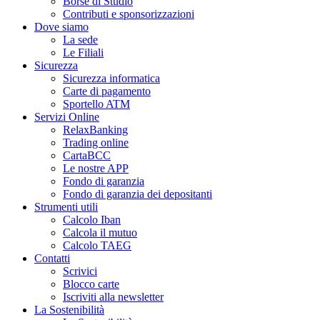
Borse di Studio
Contributi e sponsorizzazioni
Dove siamo
La sede
Le Filiali
Sicurezza
Sicurezza informatica
Carte di pagamento
Sportello ATM
Servizi Online
RelaxBanking
Trading online
CartaBCC
Le nostre APP
Fondo di garanzia
Fondo di garanzia dei depositanti
Strumenti utili
Calcolo Iban
Calcola il mutuo
Calcolo TAEG
Contatti
Scrivici
Blocco carte
Iscriviti alla newsletter
La Sostenibilità