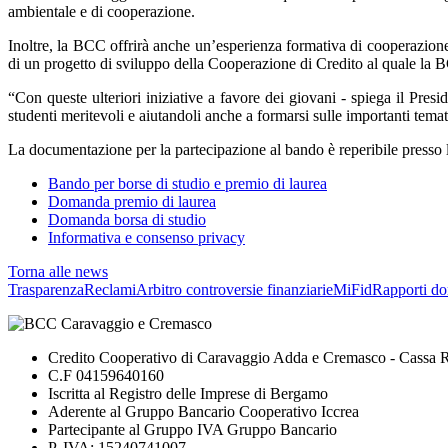
ambientale e di cooperazione.
Inoltre, la BCC offrirà anche un’esperienza formativa di cooperazione
di un progetto di sviluppo della Cooperazione di Credito al quale la 
“Con queste ulteriori iniziative a favore dei giovani - spiega il Pr
studenti meritevoli e aiutandoli anche a formarsi sulle importanti tem
La documentazione per la partecipazione al bando è reperibile presso le 
Bando per borse di studio e premio di laurea
Domanda premio di laurea
Domanda borsa di studio
Informativa e consenso privacy
Torna alle news
Trasparenza
Reclami
Arbitro controversie finanziarie
MiFid
Rapporti do
Credito Cooperativo di Caravaggio Adda e Cremasco - Cassa Ru
C.F 04159640160
Iscritta al Registro delle Imprese di Bergamo
Aderente al Gruppo Bancario Cooperativo Iccrea
Partecipante al Gruppo IVA Gruppo Bancario
P. IVA: 15240741007