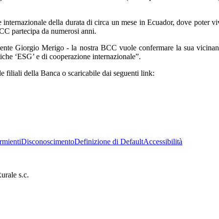
 internazionale della durata di circa un mese in Ecuador, dove poter vi
BCC partecipa da numerosi anni.
esidente Giorgio Merigo - la nostra BCC vuole confermare la sua vicina
atiche ‘ESG’ e di cooperazione internazionale”.
filiali della Banca o scaricabile dai seguenti link:
rmienti
Disconoscimento
Definizione di Default
Accessibilità
rale s.c.