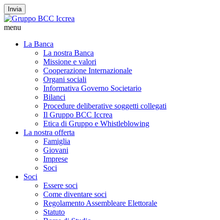
Invia
menu
La Banca
La nostra Banca
Missione e valori
Cooperazione Internazionale
Organi sociali
Informativa Governo Societario
Bilanci
Procedure deliberative soggetti collegati
Il Gruppo BCC Iccrea
Etica di Gruppo e Whistleblowing
La nostra offerta
Famiglia
Giovani
Imprese
Soci
Soci
Essere soci
Come diventare soci
Regolamento Assembleare Elettorale
Statuto