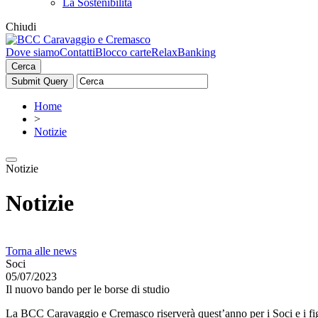
La Sostenibilità
Chiudi
Dove siamo
Contatti
Blocco carte
RelaxBanking
Cerca
Home
>
Notizie
Notizie
Notizie
Torna alle news
Soci
05/07/2023
Il nuovo bando per le borse di studio
La BCC Caravaggio e Cremasco riserverà quest’anno per i Soci e i figli 