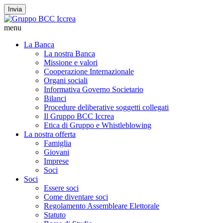
Invia
menu
La Banca
La nostra Banca
Missione e valori
Cooperazione Internazionale
Organi sociali
Informativa Governo Societario
Bilanci
Procedure deliberative soggetti collegati
Il Gruppo BCC Iccrea
Etica di Gruppo e Whistleblowing
La nostra offerta
Famiglia
Giovani
Imprese
Soci
Soci
Essere soci
Come diventare soci
Regolamento Assembleare Elettorale
Statuto