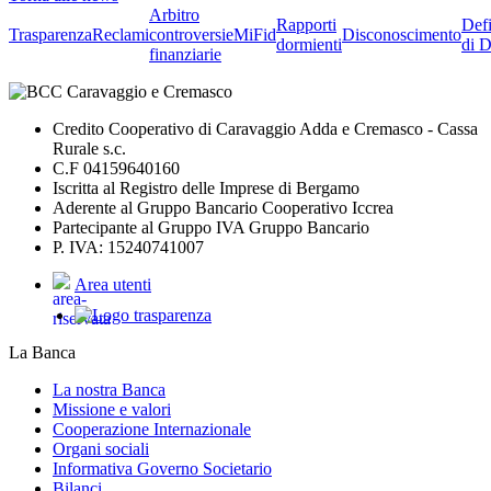
Arbitro
Rapporti
Defi
Trasparenza
Reclami
controversie
MiFid
Disconoscimento
dormienti
di D
finanziarie
Credito Cooperativo di Caravaggio Adda e Cremasco - Cassa
Rurale s.c.
C.F 04159640160
Iscritta al Registro delle Imprese di Bergamo
Aderente al Gruppo Bancario Cooperativo Iccrea
Partecipante al Gruppo IVA Gruppo Bancario
P. IVA: 15240741007
Area utenti
La Banca
La nostra Banca
Missione e valori
Cooperazione Internazionale
Organi sociali
Informativa Governo Societario
Bilanci