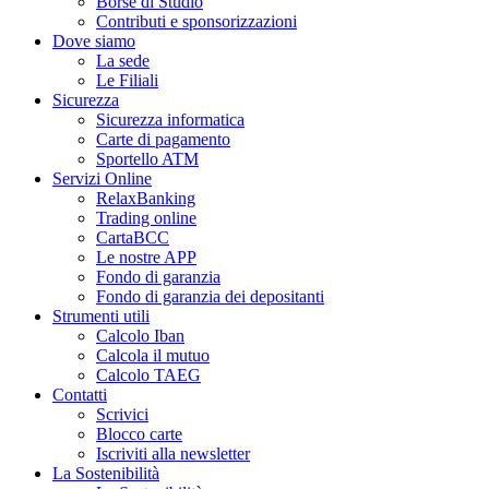
Borse di Studio
Contributi e sponsorizzazioni
Dove siamo
La sede
Le Filiali
Sicurezza
Sicurezza informatica
Carte di pagamento
Sportello ATM
Servizi Online
RelaxBanking
Trading online
CartaBCC
Le nostre APP
Fondo di garanzia
Fondo di garanzia dei depositanti
Strumenti utili
Calcolo Iban
Calcola il mutuo
Calcolo TAEG
Contatti
Scrivici
Blocco carte
Iscriviti alla newsletter
La Sostenibilità