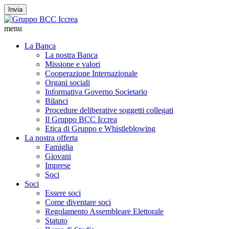
Invia
menu
La Banca
La nostra Banca
Missione e valori
Cooperazione Internazionale
Organi sociali
Informativa Governo Societario
Bilanci
Procedure deliberative soggetti collegati
Il Gruppo BCC Iccrea
Etica di Gruppo e Whistleblowing
La nostra offerta
Famiglia
Giovani
Imprese
Soci
Soci
Essere soci
Come diventare soci
Regolamento Assembleare Elettorale
Statuto