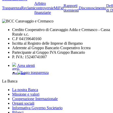
Arbitro
Rapporti
Defi
Trasparenza
Reclami
controversie
MiFid
Disconoscimento
dormienti
di D
finanziarie
Credito Cooperativo di Caravaggio Adda e Cremasco - Cassa
Rurale s.c.
C.F 04159640160
Iscritta al Registro delle Imprese di Bergamo
Aderente al Gruppo Bancario Cooperativo Iccrea
Partecipante al Gruppo IVA Gruppo Bancario
P. IVA: 15240741007
Area utenti
La Banca
La nostra Banca
Missione e valori
Cooperazione Internazionale
Organi sociali
Informativa Governo Societario
Bilanci