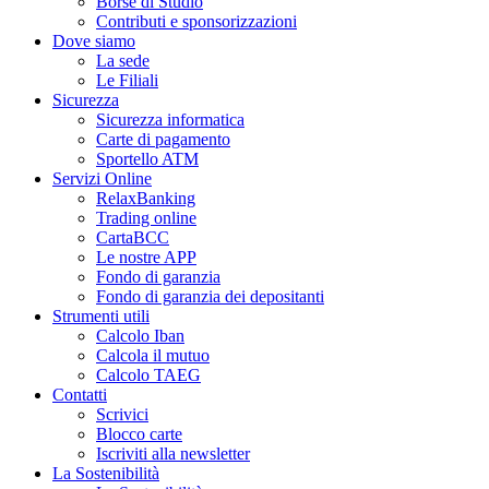
Borse di Studio
Contributi e sponsorizzazioni
Dove siamo
La sede
Le Filiali
Sicurezza
Sicurezza informatica
Carte di pagamento
Sportello ATM
Servizi Online
RelaxBanking
Trading online
CartaBCC
Le nostre APP
Fondo di garanzia
Fondo di garanzia dei depositanti
Strumenti utili
Calcolo Iban
Calcola il mutuo
Calcolo TAEG
Contatti
Scrivici
Blocco carte
Iscriviti alla newsletter
La Sostenibilità