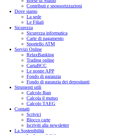
Borse di Studio
Contributi e sponsorizzazioni
Dove siamo
La sede
Le Filiali
Sicurezza
Sicurezza informatica
Carte di pagamento
Sportello ATM
Servizi Online
RelaxBanking
Trading online
CartaBCC
Le nostre APP
Fondo di garanzia
Fondo di garanzia dei depositanti
Strumenti utili
Calcolo Iban
Calcola il mutuo
Calcolo TAEG
Contatti
Scrivici
Blocco carte
Iscriviti alla newsletter
La Sostenibilità