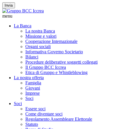
Invia
menu
La Banca
La nostra Banca
Missione e valori
Cooperazione Internazionale
Organi sociali
Informativa Governo Societario
Bilanci
Procedure deliberative soggetti collegati
Il Gruppo BCC Iccrea
Etica di Gruppo e Whistleblowing
La nostra offerta
Famiglia
Giovani
Imprese
Soci
Soci
Essere soci
Come diventare soci
Regolamento Assembleare Elettorale
Statuto