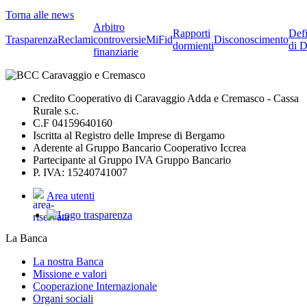
Torna alle news
Arbitro
Rapporti
Defi
Trasparenza
Reclami
controversie
MiFid
Disconoscimento
dormienti
di D
finanziarie
Credito Cooperativo di Caravaggio Adda e Cremasco - Cassa
Rurale s.c.
C.F 04159640160
Iscritta al Registro delle Imprese di Bergamo
Aderente al Gruppo Bancario Cooperativo Iccrea
Partecipante al Gruppo IVA Gruppo Bancario
P. IVA: 15240741007
Area utenti
La Banca
La nostra Banca
Missione e valori
Cooperazione Internazionale
Organi sociali